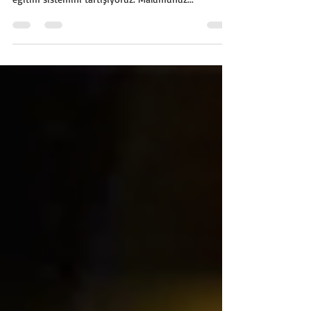
üniversiteye ve liseye giriş sınavları üzerinden
eğitim sistemini tartışıyoruz. Malumunuz...