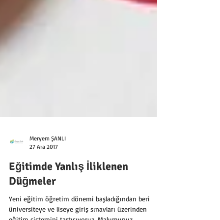
Meryem ŞANLI
27 Ara 2017
Eğitimde Yanlış İliklenen
Düğmeler
Yeni eğitim öğretim dönemi başladığından beri