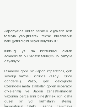
Japonya'da kırılan seramik eşyaların altın 
tozuyla yapıştırılarak tekrar kullanılabilir 
hale getirildiğini biliyor muydunuz?⠀⠀
⠀⠀
Kintsugi ya da kintsukuroi olarak 
adlandırılan bu sanatın tarihçesi 15. yüzyıla 
dayanıyor. ⠀⠀
⠀⠀
Efsaneye göre bir Japon imparatoru, çok 
sevdiği vazosu kırılınca vazoyu Çin'e 
göndermiş. Vazo, geri geldiğinde 
üzerindeki metal zımbaları gören imparator 
öfkelenmiş ve Japon zanaatkarlardan 
vazonun parçalarını birleştirmek için daha 
güzel bir yol bulmalarını istemiş. 
İmparatorun talebi üzerine çalışmaya 