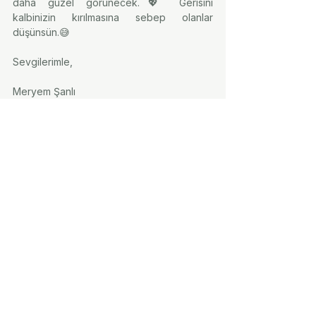
daha güzel görünecek.💖 Gerisini 
kalbinizin kırılmasına sebep olanlar 
düşünsün.😅⠀
⠀⠀
Sevgilerimle,⠀⠀
⠀⠀
Meryem Şanlı
Hepsini Gör
Son Yazılar