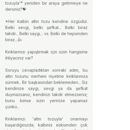
tozuyla'* yeniden bir araya getirmeye ne 
dersiniz?💝
*Her kalbin altın tozu kendine özgüdür. 
Belki sevgi, belki şefkat... Belki biraz 
takdir... Belki saygı... vs. Belki de hepsinden 
biraz...👍⠀
⠀⠀
Kırıklarınızı yapıştırmak için sizin hangisine 
ihtiyacınız var?
Soruyu cevapladıktan sonraki adım, bu 
altın tozunu merhem niyetine kırıklarınıza 
sürmek.. Bir başkasından beklemeden... Siz 
kendinize saygı, sevgi ya da şefkat 
duymazsanız, kendinizi takdir etmezseniz; 
bunu kimse sizin yerinize yapamaz 
çünkü...⠀⠀
⠀⠀
Kırıklarınızı 'altın tozuyla' onarmayı 
başardığınızda; kalbiniz eskisinden çok 