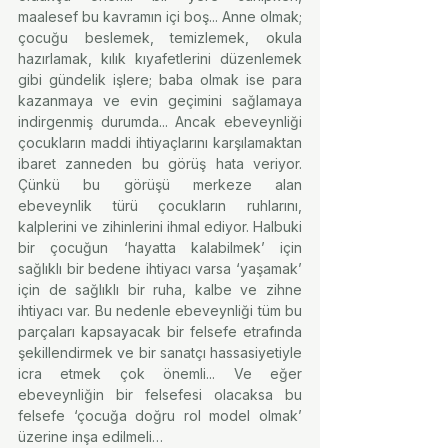
maalesef bu kavramın içi boş... Anne olmak; 
çocuğu beslemek, temizlemek, okula 
hazırlamak, kılık kıyafetlerini düzenlemek 
gibi gündelik işlere; baba olmak ise para 
kazanmaya ve evin geçimini sağlamaya 
indirgenmiş durumda... Ancak ebeveynliği 
çocukların maddi ihtiyaçlarını karşılamaktan 
ibaret zanneden bu görüş hata veriyor. 
Çünkü bu görüşü merkeze alan 
ebeveynlik türü çocukların ruhlarını, 
kalplerini ve zihinlerini ihmal ediyor. Halbuki 
bir çocuğun ‘hayatta kalabilmek’ için 
sağlıklı bir bedene ihtiyacı varsa ‘yaşamak’ 
için de sağlıklı bir ruha, kalbe ve zihne 
ihtiyacı var. Bu nedenle ebeveynliği tüm bu 
parçaları kapsayacak bir felsefe etrafında 
şekillendirmek ve bir sanatçı hassasiyetiyle 
icra etmek çok önemli... Ve eğer 
ebeveynliğin bir felsefesi olacaksa bu 
felsefe ‘çocuğa doğru rol model olmak’ 
üzerine inşa edilmeli…