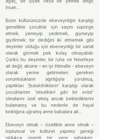
ağaç, bir çiçek veya bir yemek değil; 
insan…
Bizim kültürümüzde ebeveynliğin karşılığı 
genellikle çocuklar için saçını süpürge 
etmek; yemeyip yedirmek, giymeyip 
giydirmek; bir dediğini iki etmemek gibi 
deyimler olduğu için ebeveynliği bir sanat 
olarak görmek pek kolay olmayabilir.  
Çünkü bu deyimler, bir ruha ve felsefeye 
ait değil; aksine – en iyi ihtimalle - ebeveyn 
olarak yerine getirmeleri gereken 
sorumlulukların ağırlığıyla yorulmuş, 
yaptıkları 
‘fedakârlıkların’
 karşılığı olarak 
çocuklarının 
‘istedikleri gibi bir evlat’
olmalarını ümit etmiş ancak beklediklerini 
bulamamış ve bu nedenle de hayal 
kırıklığına uğramış anne babalara ait…
Ebeveyn olmak – özellikle anne olmak – 
toplumsal ve kültürel yapımız gereği 
oldukça önemli bir yere sahipken, 