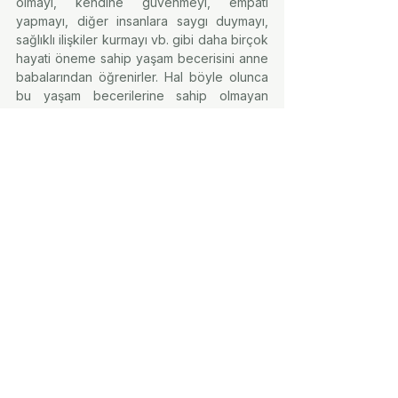
olmayı, kendine güvenmeyi, empati 
yapmayı, diğer insanlara saygı duymayı, 
sağlıklı ilişkiler kurmayı vb. gibi daha birçok 
hayati öneme sahip yaşam becerisini anne 
babalarından öğrenirler. Hal böyle olunca 
bu yaşam becerilerine sahip olmayan 
ebeveynlerin, çocuklarına bu konularda 
doğru örnek olması da maalesef mümkün 
değil... Çünkü bu beceriler, çocuklara “Pes 
etme, azimli ol, pozitif düşün, sabırlı ol, vb.” 
gibi telkinlerle öğretilemez. Çocuk 
eğitimiyle ilgili yüzlerce kitap, bu kitapları 
okuyan binlerce ebeveyn olmasına 
rağmen bu ebeveynlerin hala istedikleri 
sonucu alamamış olmasının ana sebebi de 
tam olarak budur.
Sözün özü, çocuğunu hayata hazırlamak 
ve topluma faydalı bir birey yetiştirmek 
isteyen bir ebeveynin; çocuk eğitimiyle 
ilgili bilgi birikimini artırmakla kalmayıp; 
kendisini de duygusal, zihinsel ve 