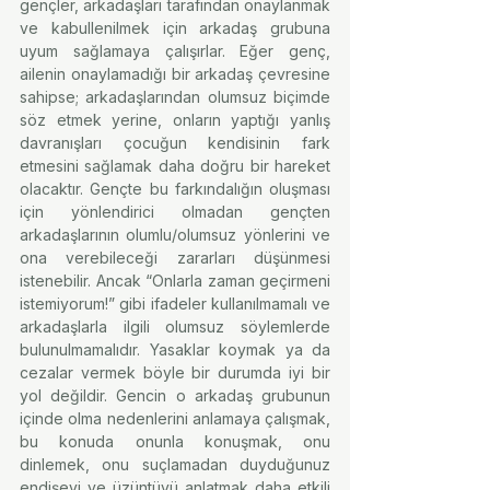
gençler, arkadaşları tarafından onaylanmak 
ve kabullenilmek için arkadaş grubuna 
uyum sağlamaya çalışırlar. Eğer genç, 
ailenin onaylamadığı bir arkadaş çevresine 
sahipse; arkadaşlarından olumsuz biçimde 
söz etmek yerine, onların yaptığı yanlış 
davranışları çocuğun kendisinin fark 
etmesini sağlamak daha doğru bir hareket 
olacaktır. Gençte bu farkındalığın oluşması 
için yönlendirici olmadan gençten 
arkadaşlarının olumlu/olumsuz yönlerini ve 
ona verebileceği zararları düşünmesi 
istenebilir. Ancak “Onlarla zaman geçirmeni 
istemiyorum!” gibi ifadeler kullanılmamalı ve 
arkadaşlarla ilgili olumsuz söylemlerde 
bulunulmamalıdır. Yasaklar koymak ya da 
cezalar vermek böyle bir durumda iyi bir 
yol değildir. Gencin o arkadaş grubunun 
içinde olma nedenlerini anlamaya çalışmak, 
bu konuda onunla konuşmak, onu 
dinlemek, onu suçlamadan duyduğunuz 
endişeyi ve üzüntüyü anlatmak daha etkili 