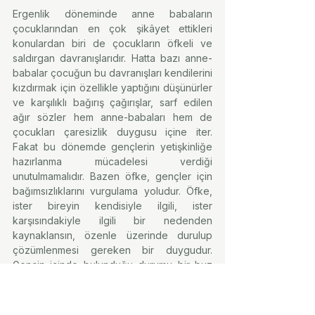
Ergenlik döneminde anne babaların 
çocuklarından en çok şikâyet ettikleri 
konulardan biri de çocukların öfkeli ve 
saldırgan davranışlarıdır. Hatta bazı anne-
babalar çocuğun bu davranışları kendilerini 
kızdırmak için özellikle yaptığını düşünürler 
ve karşılıklı bağırış çağırışlar, sarf edilen 
ağır sözler hem anne-babaları hem de 
çocukları çaresizlik duygusu içine iter. 
Fakat bu dönemde gençlerin yetişkinliğe 
hazırlanma mücadelesi verdiği 
unutulmamalıdır. Bazen öfke, gençler için 
bağımsızlıklarını vurgulama yoludur. Öfke, 
ister bireyin kendisiyle ilgili, ister 
karşısındakiyle ilgili bir nedenden 
kaynaklansın, özenle üzerinde durulup 
çözümlenmesi gereken bir duygudur. 
Gencin içinde bulunduğu durumu bir buz 
dağına benzetmek gerekirse; buz dağının 
suyun üzerinde kalan kısmı öfkedir; oysa 
suyun altında kalan kısmı çok daha geniştir, 