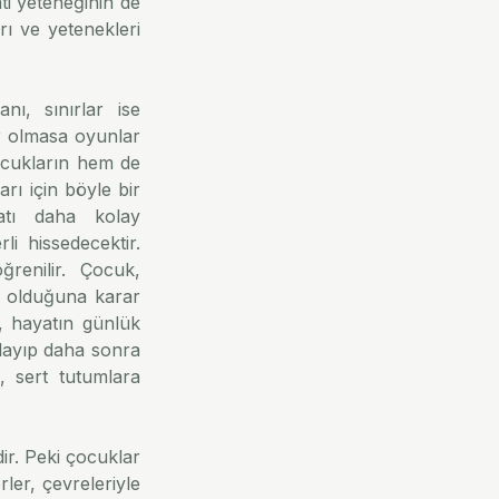
i yeteneğinin de 
ı ve yetenekleri 
ı, sınırlar ise 
ar olmasa oyunlar 
ocukların hem de 
rı için böyle bir 
atı daha kolay 
i hissedecektir. 
renilir. Çocuk, 
ş olduğuna karar 
 hayatın günlük 
layıp daha sonra 
, sert tutumlara 
r. Peki çocuklar 
er, çevreleriyle 