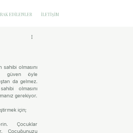
RAK EDİLENLER
İLETİŞİM
sahibi olmasını 
z güven öyle 
ştan da gelmez. 
hibi olmasını 
istiyorsanız biraz emek harcamanız gerekiyor. 
tirmek için;
rin. Çocuklar 
ler. Çocuğunuzu 