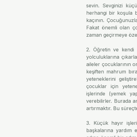
sevin. Sevginizi küçü
herhangi bir koşula 
kaçının. Çocuğunuzla 
Fakat önemli olan ço
zaman geçirmeye özen
2. Öğretin ve kendi 
yolculuklarına çıkarla
aileler çocuklarının or
keşiften mahrum bıra
yeteneklerini geliştire
çocuklar için yetenek
işlerinde (yemek yap
verebilirler. Burada
artırmaktır. Bu süreç
3. Küçük hayır işler
başkalarına yardım et