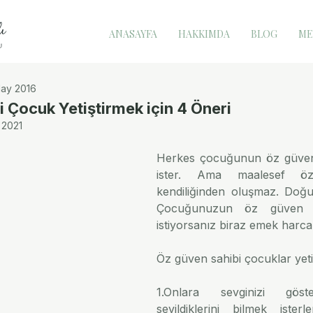
ANASAYFA
HAKKIMDA
BLOG
ME
ay 2016
 Çocuk Yetiştirmek için 4 Öneri
 2021
Herkes çocuğunun öz güven 
ister. Ama maalesef ö
kendiliğinden oluşmaz. Doğu
Çocuğunuzun öz güven sa
Öz güven sahibi çocuklar yetiş
1.Onlara sevginizi göste
sevildiklerini bilmek ister