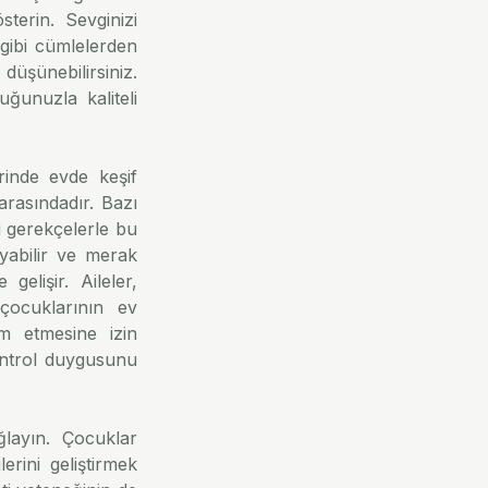
terin. Sevginizi 
ibi cümlelerden 
üşünebilirsiniz. 
unuzla kaliteli 
inde evde keşif 
arasındadır. Bazı 
i gerekçelerle bu 
abilir ve merak 
gelişir. Aileler, 
 çocuklarının ev 
m etmesine izin 
ntrol duygusunu 
layın. Çocuklar 
rini geliştirmek 