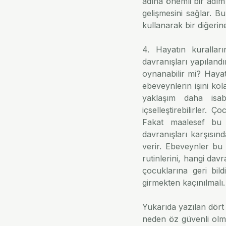
adına önemli bir adım
gelişmesini sağlar. B
kullanarak bir diğerin
4. Hayatın kuralları
davranışları yapılandı
oynanabilir mi? Hayat
ebeveynlerin işini kola
yaklaşım daha isabe
içselleştirebilirler. 
Fakat maalesef bu b
davranışları karşısın
verir. Ebeveynler bu
rutinlerini, hangi da
çocuklarına geri bild
girmekten kaçınılmalı.
Yukarıda yazılan dört
neden öz güvenli olma