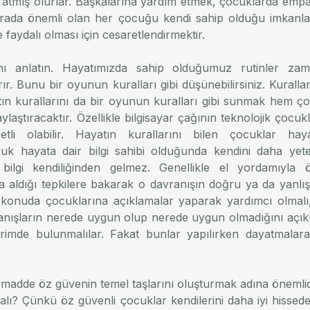
 atmış olurlar. Başkalarına yardım etmek, çocuklarda empat
urada önemli olan her çocuğu kendi sahip olduğu imkanlar
e faydalı olması için cesaretlendirmektir.
nı anlatın. Hayatımızda sahip olduğumuz rutinler zaman
rır. Bunu bir oyunun kuralları gibi düşünebilirsiniz. Kurall
ın kurallarını da bir oyunun kuralları gibi sunmak hem ç
ylaştıracaktır. Özellikle bilgisayar çağının teknolojik çocukla
tli olabilir. Hayatın kurallarını bilen çocuklar hay
Çocuk hayata dair bilgi sahibi olduğunda kendini daha yeterl
ilgi kendiliğinden gelmez. Genellikle el yordamıyla öğ
da aldığı tepkilere bakarak o davranışın doğru ya da yanlı
 konuda çocuklarına açıklamalar yaparak yardımcı olmalı,
vranışların nerede uygun olup nerede uygun olmadığını açık
irimde bulunmalılar. Fakat bunlar yapılırken dayatmalara
 madde öz güvenin temel taşlarını oluşturmak adına önemlidi
lı? Çünkü öz güvenli çocuklar kendilerini daha iyi hissederl