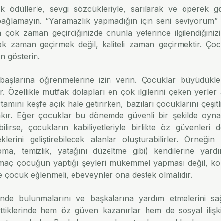
k ödüllerle, sevgi sözcükleriyle, sarılarak ve öperek gös
bağlamayın. “Yaramazlık yapmadığın için seni seviyorum” g
çok zaman geçirdiğinizde onunla yeterince ilgilendiğinizi d
k zaman geçirmek değil, kaliteli zaman geçirmektir. Çocuğ
 gösterin.
başlarına öğrenmelerine izin verin. Çocuklar büyüdükler
r. Özellikle mutfak dolapları en çok ilgilerini çeken yerler 
tamını keşfe açık hale getirirken, bazıları çocuklarını çeşitl
kır. Eğer çocuklar bu dönemde güvenli bir şekilde oynay
bilirse, çocukların kabiliyetleriyle birlikte öz güvenleri de 
lerini geliştirebilecek alanlar oluşturabilirler. Örneğin
ma, temizlik, yatağını düzeltme gibi) kendilerine yardı
 amaç çocuğun yaptığı şeyleri mükemmel yapması değil, ko
te çocuk eğlenmeli, ebeveynler ona destek olmalıdır.
inde bulunmalarını ve başkalarına yardım etmelerini sağ
tiklerinde hem öz güven kazanırlar hem de sosyal ilişkile