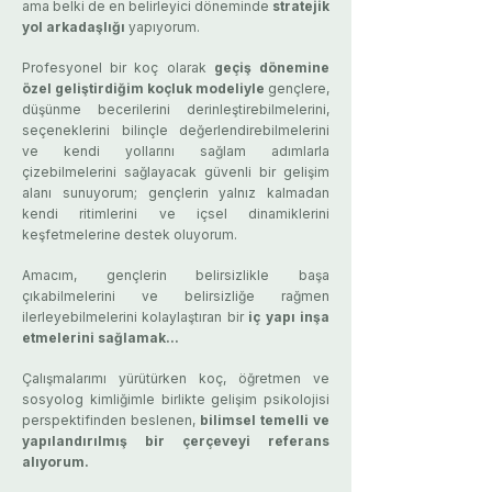
ama belki de en belirleyici döneminde
stratejik
yol arkadaşlığı
yapıyorum.
​Profesyonel bir koç olarak
g
eç
iş dönemine
özel geliştirdiğim koçluk modeliyle
gençlere,
d
üşünme becerilerini derinleştirebilmelerini,
seçeneklerini bilinçle değerlendirebilmelerini
ve kendi yollarını sağlam adımlarla
çizebilmelerini sağlayacak güvenli bir gelişim
alanı sunuyorum;
g
ençlerin
yalnız kalmadan
kendi ritimlerini ve içsel dinamiklerini
keşfetmelerine destek oluyorum.
Amacım,
gençlerin belirsizlikle başa
çıkabilmelerini ve belirsizliğe rağmen
ilerleyebilmelerini kolaylaştıran bir
iç yapı inşa
etmelerini sağlamak...
Ç
alışmalarımı yürütürken koç, öğretmen ve
sosyolog kimliğimle birlikte gelişim psikolojisi
perspektifinden beslenen,
bilimsel temelli ve
yapılandırılmış bir çerçeveyi referans
alıyorum.​