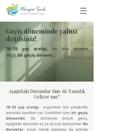
Geçiş döneminde yalnız
değilsiniz!
18-25 yaş aralığı,
bir kriz dönemi
değil;
bir geçiş dönemi...
Aşağıdaki Durumlar Size de Tanıdık
Geliyor mu?
Meryem Şanlı - Geçiş Dönemi Koçu
18-25 yaş aralığı
, ergenlikle tam yetişkinlik
arasında kendine has özellikleri olan
bir geçiş
dönemidir.
Bu dönemde birçok genç,
aşağıdaki durumları az ya da çok deneyimler.
Bu
durumlar
, sorun olarak algılansa da aslında